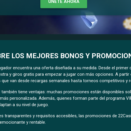
ÚNETE AHORA
RE LOS MEJORES BONOS Y PROMOCION
gador encuentra una oferta diseñada a su medida. Desde el primer d
tra y giros gratis para empezar a jugar con más opciones. A partir 
s que van desde recargas semanales hasta torneos competitivos y 
 también tiene ventajas: muchas promociones están disponibles solo 
 más personalizada. Además, quienes forman parte del programa VIP 
aptan a su nivel de juego.
es transparentes y requisitos accesibles, las promociones de 22Cas
emocionante y rentable.