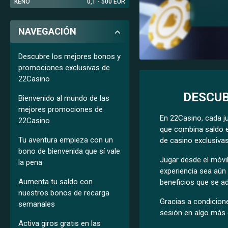
KENO
0,1 - 500 EUR
NAVEGACIÓN
Descubre los mejores bonos y
promociones exclusivas de
22Casino
DESCUB
Bienvenido al mundo de las
mejores promociones de
En 22Casino, cada ju
22Casino
que combina saldo ex
Tu aventura empieza con un
de casino exclusiva
bono de bienvenida que sí vale
Jugar desde el móvil
la pena
experiencia sea aún
Aumenta tu saldo con
beneficios que se ad
nuestros bonos de recarga
Gracias a condicion
semanales
sesión en algo más 
Activa giros gratis en las