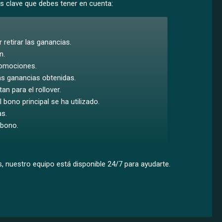
os clave que debes tener en cuenta:
retirar las ganancias.
n.
romociones.
las ganancias obtenidas.
n para el rollover.
 bono principal se ha utilizado.
as.
 bono.
s, nuestro equipo está disponible 24/7 para ayudarte.