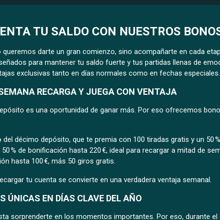
ENTA TU SALDO CON NUESTROS BONO
 queremos darte un gran comienzo, sino acompañarte en cada etapa
señados para mantener tu saldo fuerte y tus partidas llenas de em
tajas exclusivas tanto en días normales como en fechas especiales.
SEMANA RECARGA Y JUEGA CON VENTAJA
depósito es una oportunidad de ganar más. Por eso ofrecemos bono
el décimo depósito, que te premia con 100 tiradas gratis y un 50 % 
 50 % de bonificación hasta 220 €, ideal para recargar a mitad de 
ión hasta 100 €, más 50 giros gratis.
recargar tu cuenta se convierte en una verdadera ventaja semanal.
S ÚNICAS EN DÍAS CLAVE DEL AÑO
ta sorprenderte en los momentos importantes. Por eso, durante e