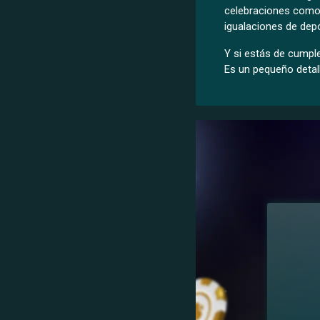
celebraciones como 
igualaciones de dep
Y si estás de cumple
Es un pequeño detal