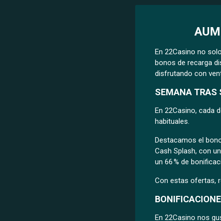
AUM
En 22Casino no solo
bonos de recarga di
disfrutando con ven
SEMANA TRAS 
En 22Casino, cada 
habituales.
Destacamos el bono d
Cash Splash, con un
un 66 % de bonificac
Con estas ofertas, 
BONIFICACIONE
En 22Casino nos gus