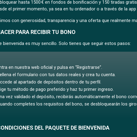
sbloquear hasta 1500 € en fondos de bonificación y 150 tiradas grat
sde el primer momento, ya sea en tu ordenador o a través de la app 
bimos con generosidad, transparencia y una oferta que realmente mar
HACER PARA RECIBIR TU BONO
e bienvenida es muy sencillo. Solo tienes que seguir estos pasos:
ntra en nuestra web oficial y pulsa en “Registrarse”.
ellena el formulario con tus datos reales y crea tu cuenta.
ccede al apartado de depósitos dentro de tu perfil.
lige tu método de pago preferido y haz tu primer ingreso.
na vez validado el depósito, recibirás automáticamente el bono cor
uando completes los requisitos del bono, se desbloquearán los giros
CONDICIONES DEL PAQUETE DE BIENVENIDA