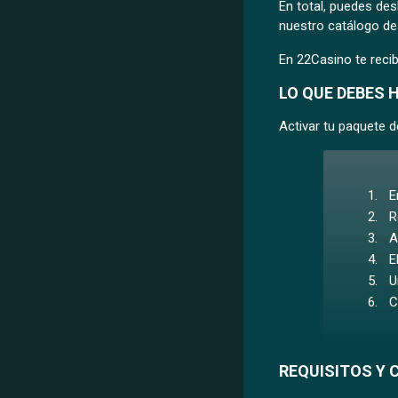
En total, puedes de
nuestro catálogo de
En 22Casino te reci
LO QUE DEBES 
Activar tu paquete d
E
R
A
E
U
C
REQUISITOS Y 