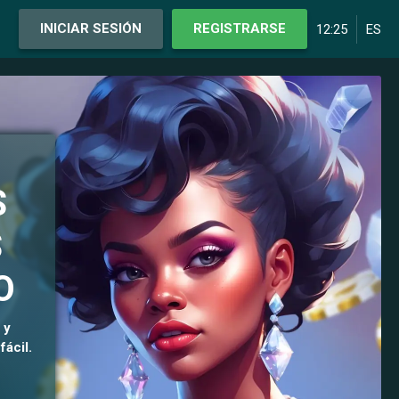
INICIAR SESIÓN
REGISTRARSE
12:25
ES
S
S
O
 y
ácil.